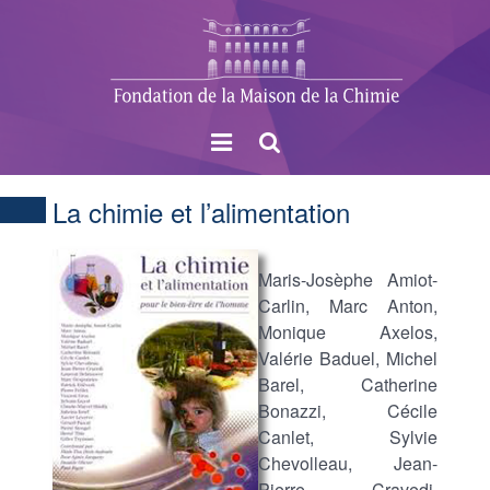
Menu
Rechercher
La chimie et l’alimentation
Maris-Josèphe Amiot-
Carlin, Marc Anton,
Monique Axelos,
Valérie Baduel, Michel
Barel, Catherine
Bonazzi, Cécile
Canlet, Sylvie
Chevolleau, Jean-
Pierre Cravedi,