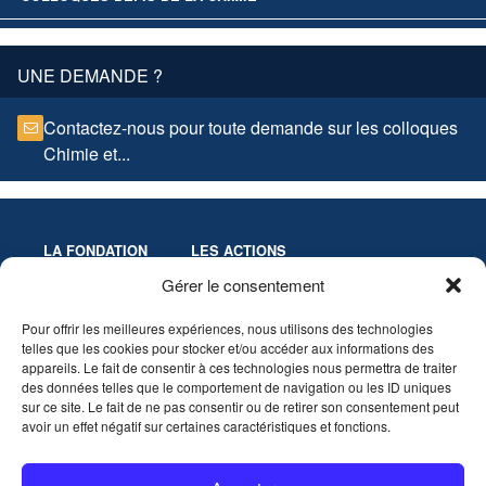
UNE DEMANDE ?
Contactez-nous pour toute demande sur les colloques
Chimie et...
LA FONDATION
LES ACTIONS
Missions
Colloques
Gérer le consentement
Gouvernance
Culture & Éducation
Pour offrir les meilleures expériences, nous utilisons des technologies
Statuts
Innovation-Recherche
telles que les cookies pour stocker et/ou accéder aux informations des
Les Prix de la Fondation
appareils. Le fait de consentir à ces technologies nous permettra de traiter
Partenaires
des données telles que le comportement de navigation ou les ID uniques
sur ce site. Le fait de ne pas consentir ou de retirer son consentement peut
avoir un effet négatif sur certaines caractéristiques et fonctions.
VIDÉOTHÈQUE
AGENDA