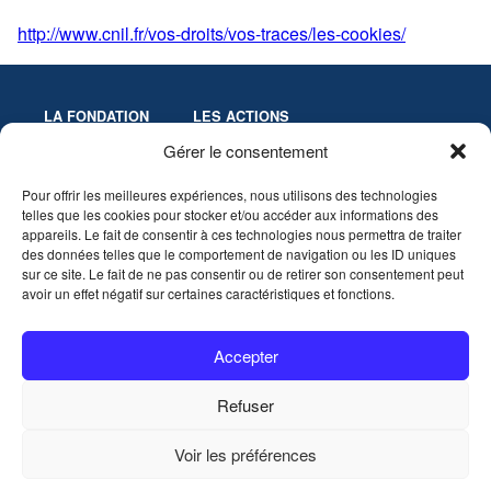
http://www.cnil.fr/vos-droits/vos-traces/les-cookies/
LA FONDATION
LES ACTIONS
Missions
Colloques
Gérer le consentement
Gouvernance
Culture & Éducation
Pour offrir les meilleures expériences, nous utilisons des technologies
Statuts
Innovation-Recherche
telles que les cookies pour stocker et/ou accéder aux informations des
Les Prix de la Fondation
appareils. Le fait de consentir à ces technologies nous permettra de traiter
Partenaires
des données telles que le comportement de navigation ou les ID uniques
sur ce site. Le fait de ne pas consentir ou de retirer son consentement peut
avoir un effet négatif sur certaines caractéristiques et fonctions.
VIDÉOTHÈQUE
AGENDA
Accepter
CONTACT
Refuser
Nous contacter
Voir les préférences
Mentions légales
Politique de protection des données