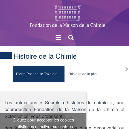
Menu
Rechercher
Histoire de la Chimie
›
Pierre Potier et le Taxotère
L’histoire de la pile
Madam
Les animations « Secrets d’histoires de chimie », une
coproduction Fondation de la Maison de la Chimie et
Sciencetips, vous proposent :
Cliquez pour accepter les cookies
statistiques et activer ce contenu
des anecdotes insolites à propos d’une découverte ou