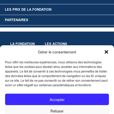
LES PRIX DE LA FONDATION
PARTENAIRES
LA FONDATION
LES ACTIONS
Missions
Colloques
Gérer le consentement
Gouvernance
Culture & Éducation
Pour offrir les meilleures expériences, nous utilisons des technologies
Statuts
Innovation-Recherche
telles que les cookies pour stocker et/ou accéder aux informations des
Les Prix de la Fondation
appareils. Le fait de consentir à ces technologies nous permettra de traiter
Partenaires
des données telles que le comportement de navigation ou les ID uniques
sur ce site. Le fait de ne pas consentir ou de retirer son consentement peut
avoir un effet négatif sur certaines caractéristiques et fonctions.
VIDÉOTHÈQUE
AGENDA
Accepter
CONTACT
Refuser