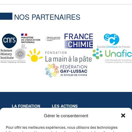
NOS PARTENAIRES
LA FONDATION
LES ACTIONS
Missions
Colloques
Gérer le consentement
Gouvernance
Culture & Éducation
Pour offrir les meilleures expériences, nous utilisons des technologies
Statuts
Innovation-Recherche