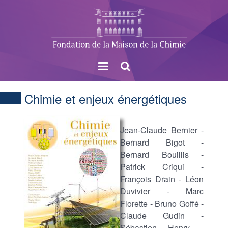
Menu
Rechercher
Chimie et enjeux énergétiques
Jean-Claude Bernier -
Bernard Bigot -
Bernard Bouillis -
Patrick Criqui -
François Drain - Léon
Duvivier - Marc
Florette - Bruno Goffé -
Claude Gudin -
Sébastien Henry -