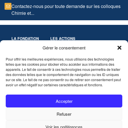
Contactez-nous pour toute demande sur les colloques
Chimie et...
LA FONDATION
LES ACTIONS
Missions
Colloques
Gérer le consentement
Gouvernance
Culture & Éducation
Pour offrir les meilleures expériences, nous utilisons des technologies
Statuts
Innovation-Recherche
telles que les cookies pour stocker et/ou accéder aux informations des
Les Prix de la Fondation
appareils. Le fait de consentir à ces technologies nous permettra de traiter
Partenaires
des données telles que le comportement de navigation ou les ID uniques
sur ce site. Le fait de ne pas consentir ou de retirer son consentement peut
avoir un effet négatif sur certaines caractéristiques et fonctions.
VIDÉOTHÈQUE
AGENDA
Accepter
CONTACT
Refuser
Nous contacter
Voir les préférences
Mentions légales