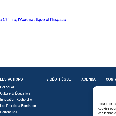
a Chimie, l'Aéronautique et l'Espace
LES ACTIONS
VIDÉOTHÈQUE
AGENDA
CONT
Colloques
Nous c
Culture & Éducation
Mentio
Innovation-Recherche
Politi
Pour offrir 
Les Prix de la Fondation
cookies pour
Partenaires
ces technolo