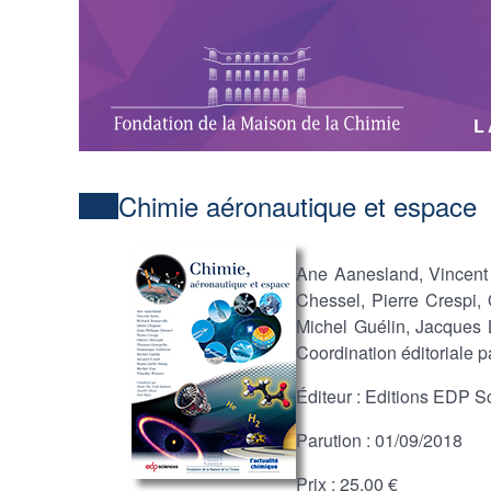
L
Chimie aéronautique et espace
Ane Aanesland, Vincent 
Chessel, Pierre Crespi, 
Michel Guélin, Jacques 
Coordination éditoriale 
Éditeur : Editions EDP S
Parution : 01/09/2018
Prix : 25,00 €