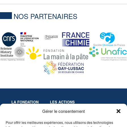
NOS PARTENAIRES
LA FONDATION
LES ACTIONS
Missions
Colloques
Gérer le consentement
Gouvernance
Culture & Éducation
Pour offrir les meilleures expériences, nous utilisons des technologies
Statuts
Innovation-Recherche