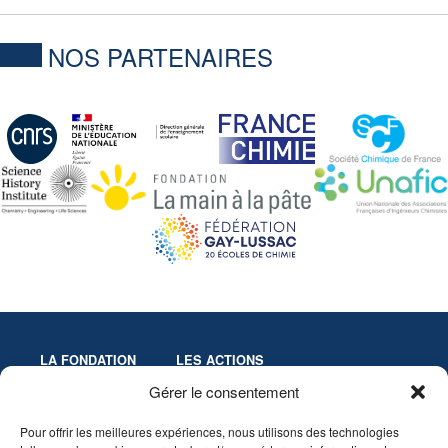
NOS PARTENAIRES
LA FONDATION
LES ACTIONS
Missions
Colloques
Gérer le consentement
Gouvernance
Culture & Éducation
Pour offrir les meilleures expériences, nous utilisons des technologies
Statuts
Innovation-Recherche