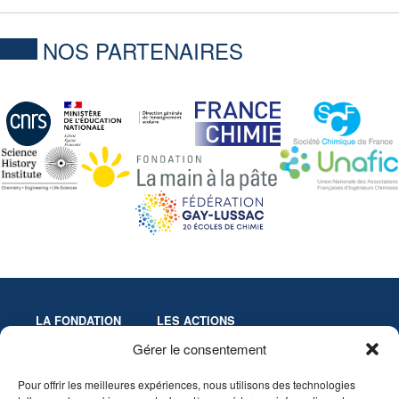
NOS PARTENAIRES
LA FONDATION
LES ACTIONS
Missions
Colloques
Gérer le consentement
Gouvernance
Culture & Éducation
Pour offrir les meilleures expériences, nous utilisons des technologies
Statuts
Innovation-Recherche