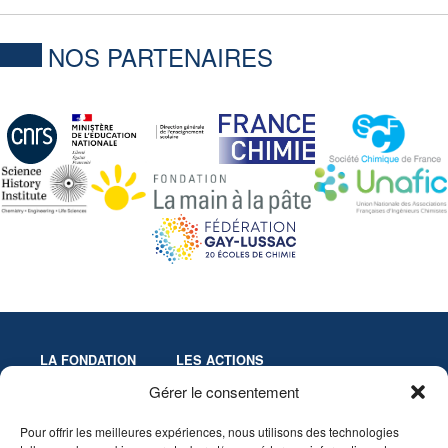
NOS PARTENAIRES
LA FONDATION
LES ACTIONS
Missions
Colloques
Gérer le consentement
Gouvernance
Culture & Éducation
Pour offrir les meilleures expériences, nous utilisons des technologies
Statuts
Innovation-Recherche