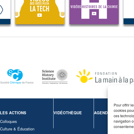
Pour offrir 
cookies pour
LES ACTIONS
VIDÉOTHÈQUE
AGENDA
CONT
ces technolo
navigation ou
Colloques
Nous c
consentement
Culture & Éducation
Mentio